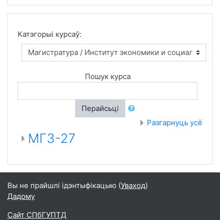
Катэгорыі курсаў:
Пошук курса
Перайсьці
Разгарнуць усё
МГЗ-27
Вы не прайшлі ідэнтыфікацыю (
Уваход
)
Дадому
Сайт СПбГУПТД