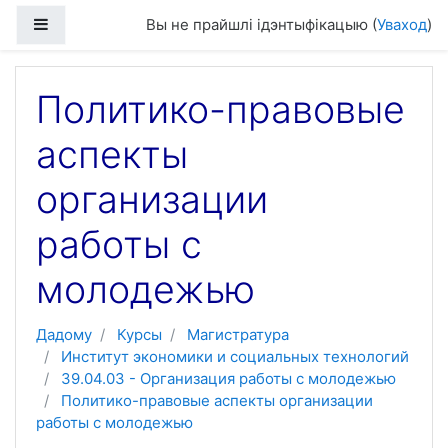
Прапусціць і перайсці да асноўнага зместу
Бакавая панэль
Вы не прайшлі ідэнтыфікацыю (
Уваход
)
Политико-правовые
аспекты
организации
работы с
молодежью
Дадому
Курсы
Магистратура
Институт экономики и социальных технологий
39.04.03 - Организация работы с молодежью
Политико-правовые аспекты организации
работы с молодежью