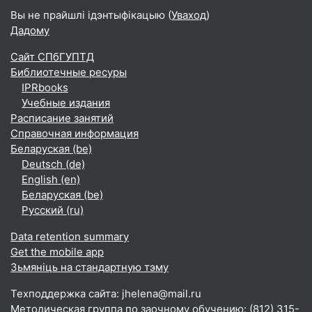
Вы не прайшлі ідэнтыфікацыю (
Уваход
)
Дадому
Сайт СПбГУПТД
Библиотечные ресуры
IPRbooks
Учебные издания
Расписание занятий
Справочная информация
Беларуская ‎(be)‎
Deutsch ‎(de)‎
English ‎(en)‎
Беларуская ‎(be)‎
Русский ‎(ru)‎
Data retention summary
Get the mobile app
Зьмяніць на стандартную тэму
Техподдержка сайта: jhelena@mail.ru
Методическая группа по заочному обучению: (812) 315-