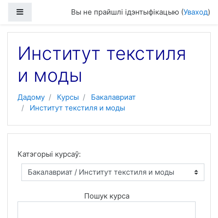
Прапусціць і перайсці да асноўнага зместу
Бакавая панэль
Вы не прайшлі ідэнтыфікацыю (
Уваход
)
Институт текстиля
и моды
Дадому
Курсы
Бакалавриат
Институт текстиля и моды
Катэгорыі курсаў:
Пошук курса