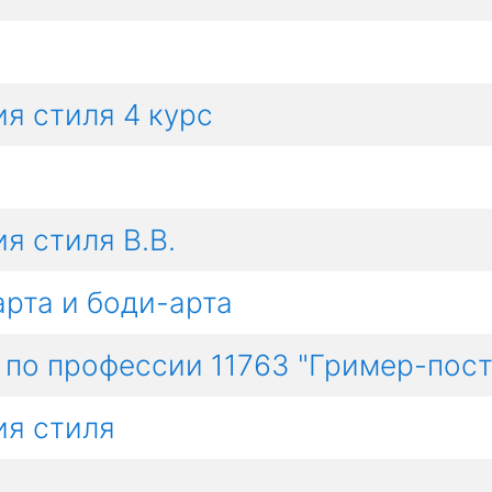
я стиля 4 курс
я стиля В.В.
арта и боди-арта
 по профессии 11763 "Гример-пос
ия стиля