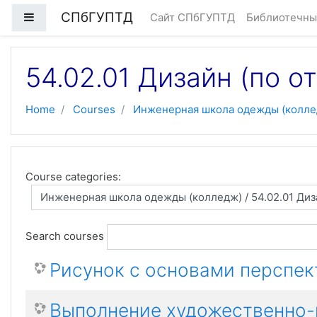
Skip to main content
СПбГУПТД
Side panel
Сайт СПбГУПТД
Библиотечны
54.02.01 Дизайн (по о
Home
Courses
Инженерная школа одежды (колле
Course categories:
Search courses
Рисунок с основами перспе
Выполнение художественно-