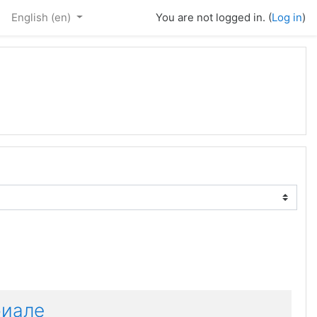
English ‎(en)‎
You are not logged in. (
Log in
)
риале