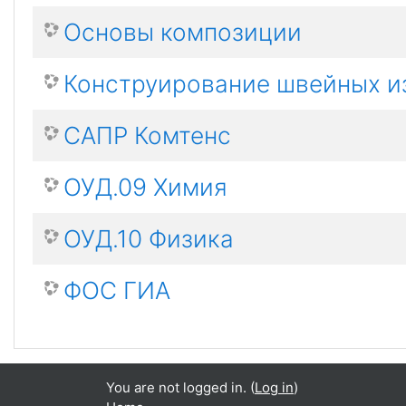
Основы композиции
Конструирование швейных и
САПР Комтенс
ОУД.09 Химия
ОУД.10 Физика
ФОС ГИА
You are not logged in. (
Log in
)