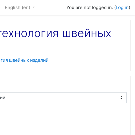
English ‎(en)‎
You are not logged in. (
Log in
)
 технология швейных
огия швейных изделий